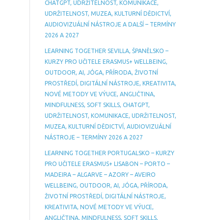
CHATGPT, UDRŽITELNOST, KOMUNIKACE,
UDRŽITELNOST, MUZEA, KULTURNÍ DĚDICTVÍ,
AUDIOVIZUÁLNÍ NÁSTROJE A DALŠÍ – TERMÍNY
2026 A 2027
LEARNING TOGETHER SEVILLA, ŠPANĚLSKO –
KURZY PRO UČITELE ERASMUS+ WELLBEING,
OUTDOOR, AI, JÓGA, PŘÍRODA, ŽIVOTNÍ
PROSTŘEDÍ, DIGITÁLNÍ NÁSTROJE, KREATIVITA,
NOVÉ METODY VE VÝUCE, ANGLIČTINA,
MINDFULNESS, SOFT SKILLS, CHATGPT,
UDRŽITELNOST, KOMUNIKACE, UDRŽITELNOST,
MUZEA, KULTURNÍ DĚDICTVÍ, AUDIOVIZUÁLNÍ
NÁSTROJE – TERMÍNY 2026 A 2027
LEARNING TOGETHER PORTUGALSKO – KURZY
PRO UČITELE ERASMUS+ LISABON – PORTO –
MADEIRA – ALGARVE – AZORY – AVEIRO
WELLBEING, OUTDOOR, AI, JÓGA, PŘÍRODA,
ŽIVOTNÍ PROSTŘEDÍ, DIGITÁLNÍ NÁSTROJE,
KREATIVITA, NOVÉ METODY VE VÝUCE,
ANGLIČTINA, MINDFULNESS, SOFT SKILLS,