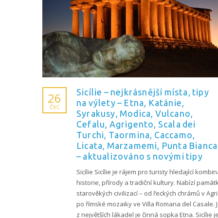
Sicílie – nejkrásnější místa, tipy
26
na výlety – Etna, Katánie,
ČVC
Syrakusy, Modica, Vulcano,
Cefalu, Agrigento, Scala dei
Turchi, Taormina, Caccamo,
Licata, Marzamemi, Punta Bianca
– aktualizováno s novými tipy
Sicílie Sicílie je rájem pro turisty hledající kombin
historie, přírody a tradiční kultury. Nabízí památ
starověkých civilizací – od řeckých chrámů v Agr
po římské mozaiky ve Villa Romana del Casale. 
z největších lákadel je činná sopka Etna. Sicílie j