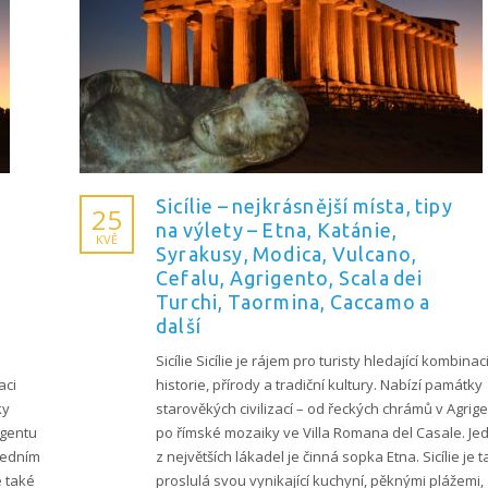
Sicílie – nejkrásnější místa, tipy
25
na výlety – Etna, Katánie,
KVĚ
Syrakusy, Modica, Vulcano,
Cefalu, Agrigento, Scala dei
Turchi, Taormina, Caccamo a
další
Sicílie Sicílie je rájem pro turisty hledající kombinac
aci
historie, přírody a tradiční kultury. Nabízí památky
ky
starověkých civilizací – od řeckých chrámů v Agrig
igentu
po římské mozaiky ve Villa Romana del Casale. Je
Jedním
z největších lákadel je činná sopka Etna. Sicílie je 
e také
proslulá svou vynikající kuchyní, pěknými plážemi,