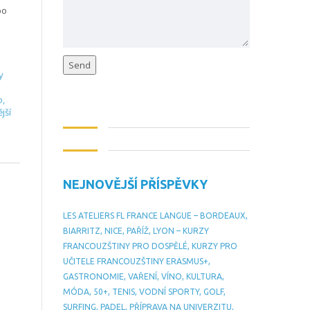
bo
y
o
,
ější
NEJNOVĚJŠÍ PŘÍSPĚVKY
LES ATELIERS FL FRANCE LANGUE – BORDEAUX,
BIARRITZ, NICE, PAŘÍŽ, LYON – KURZY
FRANCOUZŠTINY PRO DOSPĚLÉ, KURZY PRO
UČITELE FRANCOUZŠTINY ERASMUS+,
GASTRONOMIE, VAŘENÍ, VÍNO, KULTURA,
MÓDA, 50+, TENIS, VODNÍ SPORTY, GOLF,
SURFING, PADEL, PŘÍPRAVA NA UNIVERZITU,