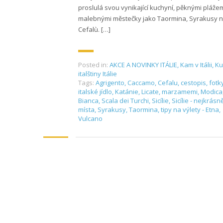
proslulá svou vynikající kuchyní, pěknými plážem
malebnými městečky jako Taormina, Syrakusy 
Cefalù. […]
Posted in:
AKCE A NOVINKY ITÁLIE
,
Kam v Itálii
,
Ku
italštiny Itálie
Tags:
Agrigento
,
Caccamo
,
Cefalu
,
cestopis
,
fotk
italské jídlo
,
Katánie
,
Licate
,
marzamemi
,
Modica
Bianca
,
Scala dei Turchi
,
Sicílie
,
Sicílie - nejkrásně
místa
,
Syrakusy
,
Taormina
,
tipy na výlety - Etna
,
Vulcano