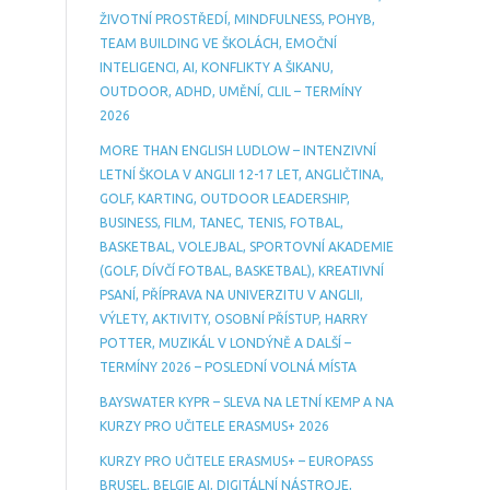
ŽIVOTNÍ PROSTŘEDÍ, MINDFULNESS, POHYB,
TEAM BUILDING VE ŠKOLÁCH, EMOČNÍ
INTELIGENCI, AI, KONFLIKTY A ŠIKANU,
OUTDOOR, ADHD, UMĚNÍ, CLIL – TERMÍNY
2026
MORE THAN ENGLISH LUDLOW – INTENZIVNÍ
LETNÍ ŠKOLA V ANGLII 12-17 LET, ANGLIČTINA,
GOLF, KARTING, OUTDOOR LEADERSHIP,
BUSINESS, FILM, TANEC, TENIS, FOTBAL,
BASKETBAL, VOLEJBAL, SPORTOVNÍ AKADEMIE
(GOLF, DÍVČÍ FOTBAL, BASKETBAL), KREATIVNÍ
PSANÍ, PŘÍPRAVA NA UNIVERZITU V ANGLII,
VÝLETY, AKTIVITY, OSOBNÍ PŘÍSTUP, HARRY
POTTER, MUZIKÁL V LONDÝNĚ A DALŠÍ –
TERMÍNY 2026 – POSLEDNÍ VOLNÁ MÍSTA
BAYSWATER KYPR – SLEVA NA LETNÍ KEMP A NA
KURZY PRO UČITELE ERASMUS+ 2026
KURZY PRO UČITELE ERASMUS+ – EUROPASS
BRUSEL, BELGIE AI, DIGITÁLNÍ NÁSTROJE,