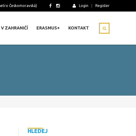
(metro Českomoravská)
Login
Register
 V ZAHRANIČÍ
ERASMUS+
KONTAKT
HLEDEJ