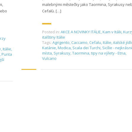
i,
malebnými městečky jako Taormina, Syrakusy ne
nebo
Cefalù. […]
Posted in:
AKCE A NOVINKY ITÁLIE
,
Kam v Itálii
,
Kurz
italštiny Itálie
rzy
Tags:
Agrigento
,
Caccamo
,
Cefalu
,
Itálie
,
italské jídl
Katánie
,
Modica
,
Scala dei Turchi
,
Sicílie - nejkrásn
y
,
Itálie
,
místa
,
Syrakusy
,
Taormina
,
tipy na výlety - Etna
,
,
Punta
Vulcano
jší