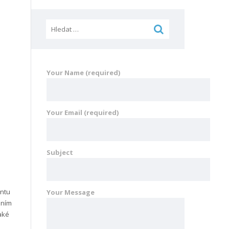
Vyhledávání
Your Name (required)
Your Email (required)
Subject
i
entu
Your Message
dním
také