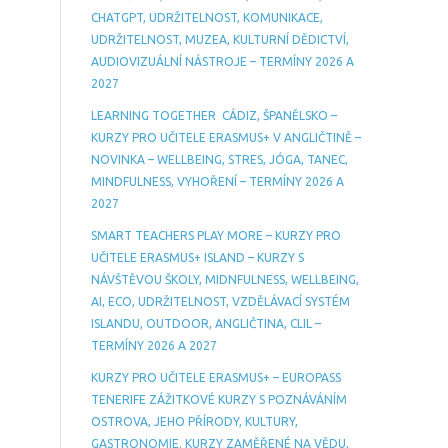
CHATGPT, UDRŽITELNOST, KOMUNIKACE,
UDRŽITELNOST, MUZEA, KULTURNÍ DĚDICTVÍ,
AUDIOVIZUÁLNÍ NÁSTROJE – TERMÍNY 2026 A
2027
LEARNING TOGETHER CÁDIZ, ŠPANĚLSKO –
KURZY PRO UČITELE ERASMUS+ V ANGLIČTINĚ –
NOVINKA – WELLBEING, STRES, JÓGA, TANEC,
MINDFULNESS, VYHOŘENÍ – TERMÍNY 2026 A
2027
SMART TEACHERS PLAY MORE – KURZY PRO
UČITELE ERASMUS+ ISLAND – KURZY S
NÁVŠTĚVOU ŠKOLY, MIDNFULNESS, WELLBEING,
AI, ECO, UDRŽITELNOST, VZDĚLÁVACÍ SYSTÉM
ISLANDU, OUTDOOR, ANGLIČTINA, CLIL –
TERMÍNY 2026 A 2027
KURZY PRO UČITELE ERASMUS+ – EUROPASS
TENERIFE ZÁŽITKOVÉ KURZY S POZNÁVÁNÍM
OSTROVA, JEHO PŘÍRODY, KULTURY,
GASTRONOMIE. KURZY ZAMĚŘENÉ NA VĚDU,