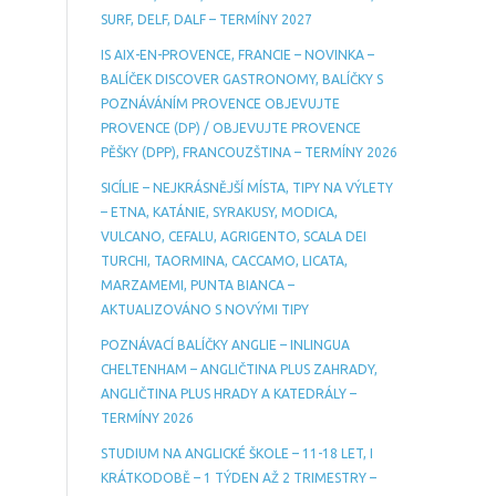
SURF, DELF, DALF – TERMÍNY 2027
IS AIX-EN-PROVENCE, FRANCIE – NOVINKA –
BALÍČEK DISCOVER GASTRONOMY, BALÍČKY S
POZNÁVÁNÍM PROVENCE OBJEVUJTE
PROVENCE (DP) / OBJEVUJTE PROVENCE
PĚŠKY (DPP), FRANCOUZŠTINA – TERMÍNY 2026
SICÍLIE – NEJKRÁSNĚJŠÍ MÍSTA, TIPY NA VÝLETY
– ETNA, KATÁNIE, SYRAKUSY, MODICA,
VULCANO, CEFALU, AGRIGENTO, SCALA DEI
TURCHI, TAORMINA, CACCAMO, LICATA,
MARZAMEMI, PUNTA BIANCA –
AKTUALIZOVÁNO S NOVÝMI TIPY
POZNÁVACÍ BALÍČKY ANGLIE – INLINGUA
CHELTENHAM – ANGLIČTINA PLUS ZAHRADY,
ANGLIČTINA PLUS HRADY A KATEDRÁLY –
TERMÍNY 2026
STUDIUM NA ANGLICKÉ ŠKOLE – 11-18 LET, I
KRÁTKODOBĚ – 1 TÝDEN AŽ 2 TRIMESTRY –